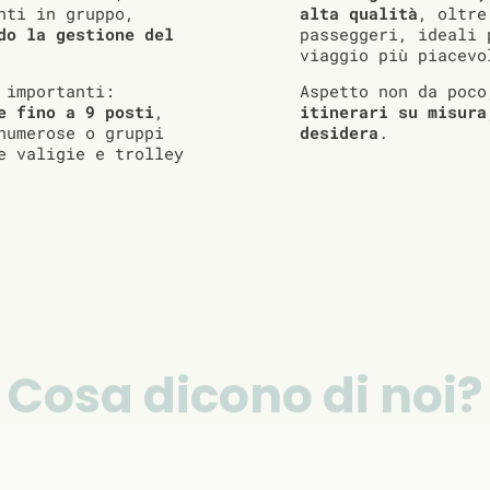
nti in gruppo,
alta qualità
, oltre
do la gestione del
passeggeri, ideali 
viaggio più piacevo
 importanti:
Aspetto non da poc
e fino a 9 posti
,
itinerari su misura
numerose o gruppi
desidera
.
e valigie e trolley
Cosa dicono di noi?