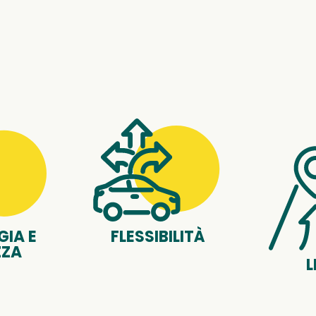
IA E
FLESSIBILITÀ
ZZA
L