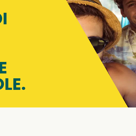
I
E
LE.