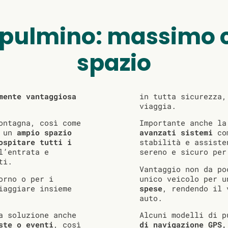
 pulmino: massimo c
spazio
mente vantaggiosa
in tutta sicurezza,
viaggia.
ontagna, così come
Importante anche l
e un
ampio spazio
avanzati sistemi
com
ospitare tutti i
stabilità e assiste
l’entrata e
sereno e sicuro per
ti.
Vantaggio non da po
orno o per i
unico veicolo per 
iaggiare insieme
spese
, rendendo il 
auto.
a soluzione anche
Alcuni modelli di 
ste o eventi
, così
di navigazione GPS,