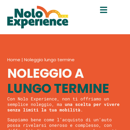
Home
|
Noleggio lungo termine
NOLEGGIO A
LUNGO TERMINE
Con Nolo Experience, non ti offriamo un
semplice noleggio, ma
una scelta per vivere
senza limiti la tua mobilità
.
Sappiamo bene come l’acquisto di un’auto
possa rivelarsi oneroso e complesso, con