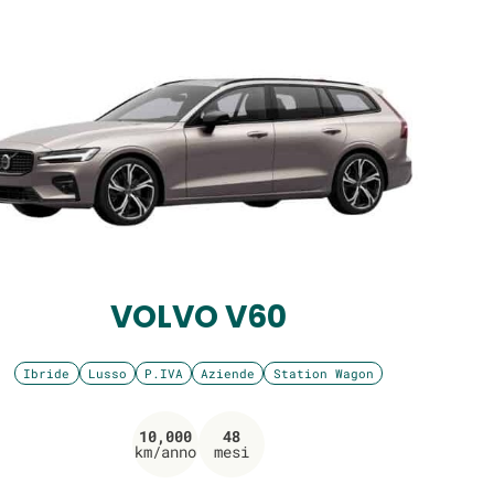
VOLVO V60
Ibride
Lusso
P.IVA
Aziende
Station Wagon
10,000
48
km/anno
mesi