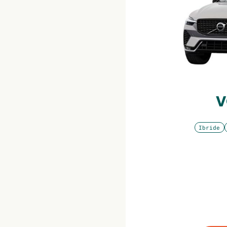
V
Ibride