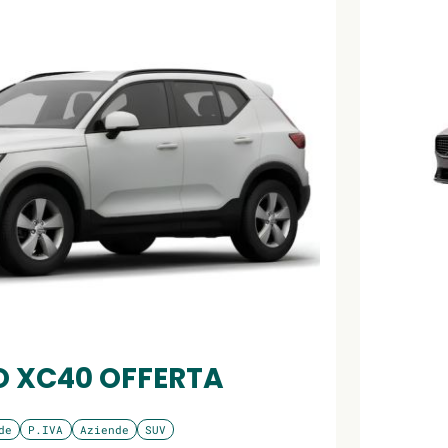
 XC40 OFFERTA
de
P.IVA
Aziende
SUV