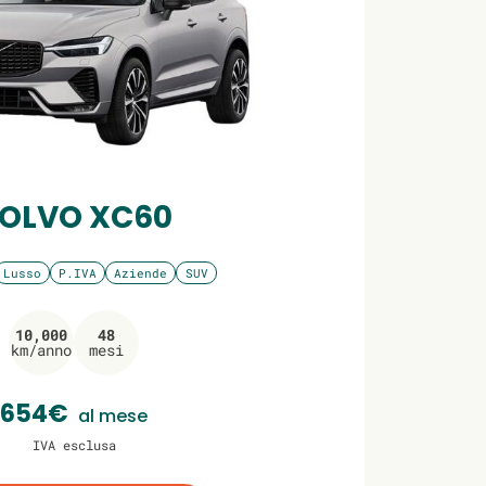
OLVO XC60
Lusso
P.IVA
Aziende
SUV
10,000
48
km/anno
mesi
654€
al mese
IVA esclusa