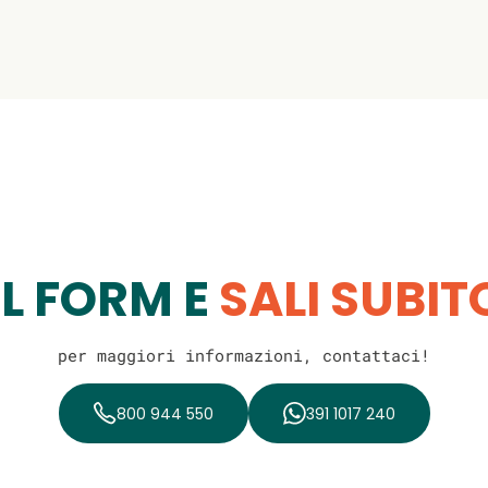
IL FORM E
SALI SUBI
per maggiori informazioni, contattaci!
800 944 550
391 1017 240