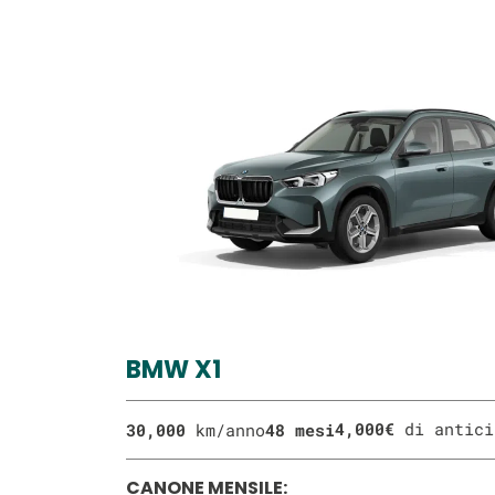
BMW X1
4,000€
di antic
30,000
km/anno
48 mesi
CANONE MENSILE: