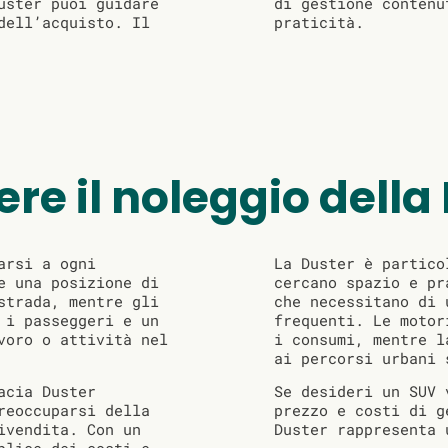
uster puoi guidare
di gestione contenu
dell’acquisto. Il
praticità.
ere il noleggio della
arsi a ogni
La Duster è partico
e una posizione di
cercano spazio e pr
strada, mentre gli
che necessitano di 
 i passeggeri e un
frequenti. Le motor
voro o attività nel
i consumi, mentre l
ai percorsi urbani 
acia Duster
Se desideri un SUV 
reoccuparsi della
prezzo e costi di g
ivendita. Con un
Duster rappresenta 