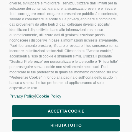
1017
diverse, sviluppare e migliorare i servizi, utilizzare dati limitati per la
240
selezione dei contenuti, garantire la sicurezza, prevenire e rilevare
frodi, correggere errori, erogare e presentare pubblicità e contenuto,
salvare e comunicare le scelte sulla privacy, abbinare e combinare
dati provenienti da altre fonti di dati, collegare diversi dispositivi,
nfo@noloexperience.it
identificare i dispositivi in base alle informazioni trasmesse
automaticamente, utilizzare dati di geolocalizzazione precisi,
riconoscere i dispositivi in base a informazioni richieste attivamente.
Puoi liberamente prestare, rifiutare o revocare il tuo consenso senza
incorrere in limitazioni sostanziali. Cliccando su "Accetta cookie,"
acconsenti all'uso di cookie e strumenti simili. Utilizza il pulsante
"Gestisci Preferenze" per personalizzare le tue scelte o "Rifiuta tutto"
per proseguire senza cookie non strettamente necessari. Puoi
modificare le tue preferenze in qualsiasi momento cliccando sul link
NOLEGGIO A LUNGO TERMINE
NOLEGGIO MENSILE
"Preferenze Cookie" in fondo alla pagina o sull'icona dello scudo in
NOLEGGIO A BREVE TERMINE
basso a sinistra. Le tue preferenze si applicheranno al solo
dispositivo in uso.
CHI SIAMO
|
SEDI
Privacy Policy
Cookie Policy
FRANCHISING
NOLO WAY
ACCETTA COOKIE
BLOG
FAQ
RIFIUTA TUTTO
CONTATTI