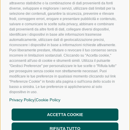
391
attraverso statistiche o la combinazione di dati provenienti da fonti
1017
diverse, sviluppare e migliorare i servizi, utilizzare dati limitati per la
240
selezione dei contenuti, garantire la sicurezza, prevenire e rilevare
frodi, correggere errori, erogare e presentare pubblicità e contenuto,
salvare e comunicare le scelte sulla privacy, abbinare e combinare
dati provenienti da altre fonti di dati, collegare diversi dispositivi,
nfo@noloexperience.it
identificare i dispositivi in base alle informazioni trasmesse
automaticamente, utilizzare dati di geolocalizzazione precisi,
riconoscere i dispositivi in base a informazioni richieste attivamente.
Puoi liberamente prestare, rifiutare o revocare il tuo consenso senza
incorrere in limitazioni sostanziali. Cliccando su "Accetta cookie,"
acconsenti all'uso di cookie e strumenti simili. Utilizza il pulsante
"Gestisci Preferenze" per personalizzare le tue scelte o "Rifiuta tutto"
per proseguire senza cookie non strettamente necessari. Puoi
modificare le tue preferenze in qualsiasi momento cliccando sul link
NOLEGGIO A LUNGO TERMINE
NOLEGGIO MENSILE
"Preferenze Cookie" in fondo alla pagina o sull'icona dello scudo in
NOLEGGIO A BREVE TERMINE
basso a sinistra. Le tue preferenze si applicheranno al solo
dispositivo in uso.
CHI SIAMO
|
SEDI
Privacy Policy
Cookie Policy
FRANCHISING
NOLO WAY
ACCETTA COOKIE
BLOG
FAQ
RIFIUTA TUTTO