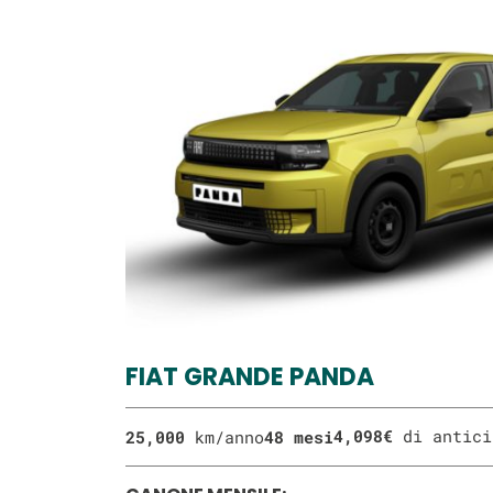
FIAT GRANDE PANDA
4,098€
di antic
25,000
km/anno
48 mesi