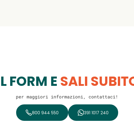
IL FORM E
SALI SUBI
per maggiori informazioni, contattaci!
800 944 550
391 1017 240