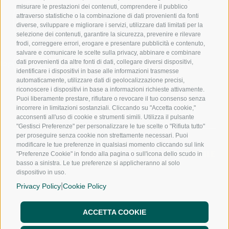
misurare le prestazioni dei contenuti, comprendere il pubblico
391
attraverso statistiche o la combinazione di dati provenienti da fonti
1017
diverse, sviluppare e migliorare i servizi, utilizzare dati limitati per la
240
selezione dei contenuti, garantire la sicurezza, prevenire e rilevare
frodi, correggere errori, erogare e presentare pubblicità e contenuto,
salvare e comunicare le scelte sulla privacy, abbinare e combinare
dati provenienti da altre fonti di dati, collegare diversi dispositivi,
nfo@noloexperience.it
identificare i dispositivi in base alle informazioni trasmesse
automaticamente, utilizzare dati di geolocalizzazione precisi,
riconoscere i dispositivi in base a informazioni richieste attivamente.
Puoi liberamente prestare, rifiutare o revocare il tuo consenso senza
incorrere in limitazioni sostanziali. Cliccando su "Accetta cookie,"
acconsenti all'uso di cookie e strumenti simili. Utilizza il pulsante
"Gestisci Preferenze" per personalizzare le tue scelte o "Rifiuta tutto"
per proseguire senza cookie non strettamente necessari. Puoi
modificare le tue preferenze in qualsiasi momento cliccando sul link
NOLEGGIO A LUNGO TERMINE
NOLEGGIO MENSILE
"Preferenze Cookie" in fondo alla pagina o sull'icona dello scudo in
NOLEGGIO A BREVE TERMINE
basso a sinistra. Le tue preferenze si applicheranno al solo
dispositivo in uso.
CHI SIAMO
|
SEDI
Privacy Policy
Cookie Policy
FRANCHISING
NOLO WAY
ACCETTA COOKIE
BLOG