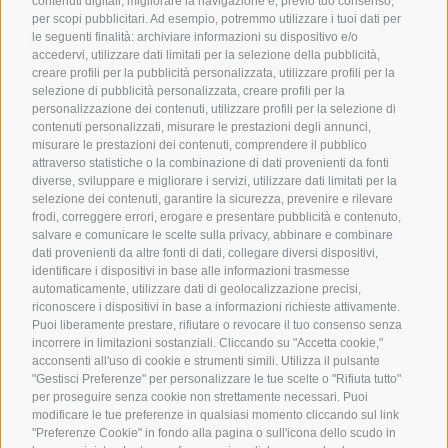
contenuti digitali, migliorare la navigazione e, previo tuo consenso,
per scopi pubblicitari. Ad esempio, potremmo utilizzare i tuoi dati per
391
le seguenti finalità: archiviare informazioni su dispositivo e/o
1017
240
accedervi, utilizzare dati limitati per la selezione della pubblicità,
creare profili per la pubblicità personalizzata, utilizzare profili per la
selezione di pubblicità personalizzata, creare profili per la
personalizzazione dei contenuti, utilizzare profili per la selezione di
nfo@noloexperience.it
contenuti personalizzati, misurare le prestazioni degli annunci,
misurare le prestazioni dei contenuti, comprendere il pubblico
attraverso statistiche o la combinazione di dati provenienti da fonti
diverse, sviluppare e migliorare i servizi, utilizzare dati limitati per la
selezione dei contenuti, garantire la sicurezza, prevenire e rilevare
frodi, correggere errori, erogare e presentare pubblicità e contenuto,
salvare e comunicare le scelte sulla privacy, abbinare e combinare
dati provenienti da altre fonti di dati, collegare diversi dispositivi,
identificare i dispositivi in base alle informazioni trasmesse
automaticamente, utilizzare dati di geolocalizzazione precisi,
NOLEGGIO A LUNGO TERMINE
NOLEGGIO MENSILE
riconoscere i dispositivi in base a informazioni richieste attivamente.
NOLEGGIO A BREVE TERMINE
Puoi liberamente prestare, rifiutare o revocare il tuo consenso senza
CHI SIAMO
incorrere in limitazioni sostanziali. Cliccando su "Accetta cookie,"
acconsenti all'uso di cookie e strumenti simili. Utilizza il pulsante
SEDI
"Gestisci Preferenze" per personalizzare le tue scelte o "Rifiuta tutto"
FRANCHISING
per proseguire senza cookie non strettamente necessari. Puoi
NOLO WAY
modificare le tue preferenze in qualsiasi momento cliccando sul link
BLOG
"Preferenze Cookie" in fondo alla pagina o sull'icona dello scudo in