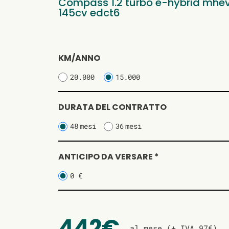
Compass 1.2 turbo e-hybrid mhev 
145cv edct6
KM/ANNO
20.000
15.000
DURATA DEL CONTRATTO
48
mesi
36
mesi
ANTICIPO DA VERSARE *
0 €
442€
al mese (+ IVA 97€)