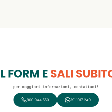
IL FORM E
SALI SUBI
per maggiori informazioni, contattaci!
800 944 550
391 1017 240