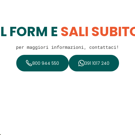
IL FORM E
SALI SUBI
per maggiori informazioni, contattaci!
800 944 550
391 1017 240