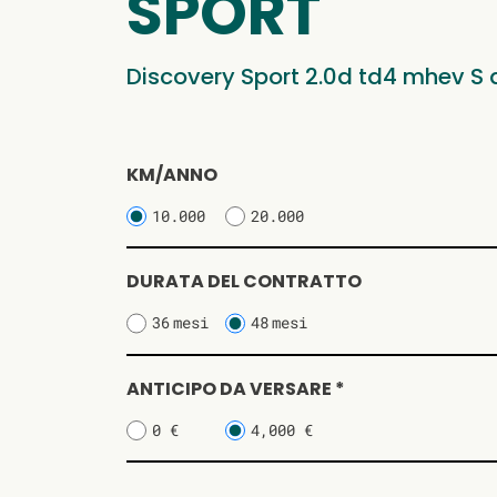
SPORT
Discovery Sport 2.0d td4 mhev S
KM/ANNO
10.000
20.000
DURATA DEL CONTRATTO
36
mesi
48
mesi
ANTICIPO DA VERSARE *
0 €
4,000 €