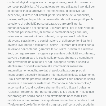
contenuti digitali, migliorare la navigazione e, previo tuo consenso,
per scopi pubblicitari. Ad esempio, potremmo utilizzare i tuoi dati per
le seguenti finalità: archiviare informazioni su dispositivo e/o
accedervi, utilizzare dati limitati per la selezione della pubblicità,
800
creare profili per la pubblicità personalizzata, utilizzare profili per la
944
550
selezione di pubblicità personalizzata, creare profili per la
personalizzazione dei contenuti, utilizzare profili per la selezione di
contenuti personalizzati, misurare le prestazioni degli annunci,
misurare le prestazioni dei contenuti, comprendere il pubblico
391
attraverso statistiche o la combinazione di dati provenienti da fonti
1017
diverse, sviluppare e migliorare i servizi, utilizzare dati limitati per la
240
selezione dei contenuti, garantire la sicurezza, prevenire e rilevare
frodi, correggere errori, erogare e presentare pubblicità e contenuto,
salvare e comunicare le scelte sulla privacy, abbinare e combinare
dati provenienti da altre fonti di dati, collegare diversi dispositivi,
nfo@noloexperience.it
identificare i dispositivi in base alle informazioni trasmesse
automaticamente, utilizzare dati di geolocalizzazione precisi,
riconoscere i dispositivi in base a informazioni richieste attivamente.
Puoi liberamente prestare, rifiutare o revocare il tuo consenso senza
incorrere in limitazioni sostanziali. Cliccando su "Accetta cookie,"
acconsenti all'uso di cookie e strumenti simili. Utilizza il pulsante
"Gestisci Preferenze" per personalizzare le tue scelte o "Rifiuta tutto"
per proseguire senza cookie non strettamente necessari. Puoi
modificare le tue preferenze in qualsiasi momento cliccando sul link
NOLEGGIO A LUNGO TERMINE
NOLEGGIO MENSILE
"Preferenze Cookie" in fondo alla pagina o sull'icona dello scudo in