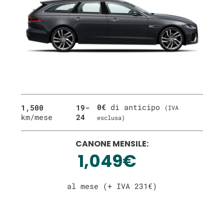
0€
di anticipo
1,500
19-
(IVA
km/mese
24
esclusa)
CANONE MENSILE:
1,049€
al mese (+ IVA 231€)