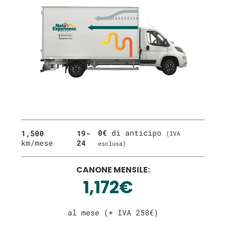
0€
di anticipo
1,500
19-
(IVA
km/mese
24
esclusa)
CANONE MENSILE:
1,172€
al mese (+ IVA 258€)