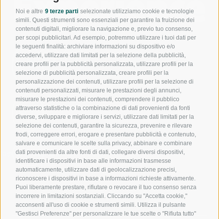
Noi e altre
9 terze parti
selezionate utilizziamo cookie e tecnologie
simili. Questi strumenti sono essenziali per garantire la fruizione dei
contenuti digitali, migliorare la navigazione e, previo tuo consenso,
per scopi pubblicitari. Ad esempio, potremmo utilizzare i tuoi dati per
le seguenti finalità: archiviare informazioni su dispositivo e/o
accedervi, utilizzare dati limitati per la selezione della pubblicità,
800
creare profili per la pubblicità personalizzata, utilizzare profili per la
944
550
selezione di pubblicità personalizzata, creare profili per la
personalizzazione dei contenuti, utilizzare profili per la selezione di
contenuti personalizzati, misurare le prestazioni degli annunci,
misurare le prestazioni dei contenuti, comprendere il pubblico
391
attraverso statistiche o la combinazione di dati provenienti da fonti
1017
diverse, sviluppare e migliorare i servizi, utilizzare dati limitati per la
240
selezione dei contenuti, garantire la sicurezza, prevenire e rilevare
frodi, correggere errori, erogare e presentare pubblicità e contenuto,
salvare e comunicare le scelte sulla privacy, abbinare e combinare
dati provenienti da altre fonti di dati, collegare diversi dispositivi,
nfo@noloexperience.it
identificare i dispositivi in base alle informazioni trasmesse
automaticamente, utilizzare dati di geolocalizzazione precisi,
riconoscere i dispositivi in base a informazioni richieste attivamente.
Puoi liberamente prestare, rifiutare o revocare il tuo consenso senza
incorrere in limitazioni sostanziali. Cliccando su "Accetta cookie,"
acconsenti all'uso di cookie e strumenti simili. Utilizza il pulsante
"Gestisci Preferenze" per personalizzare le tue scelte o "Rifiuta tutto"