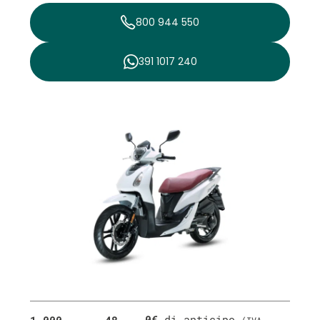
800 944 550
391 1017 240
0€
di anticipo
1,000
48
(IVA