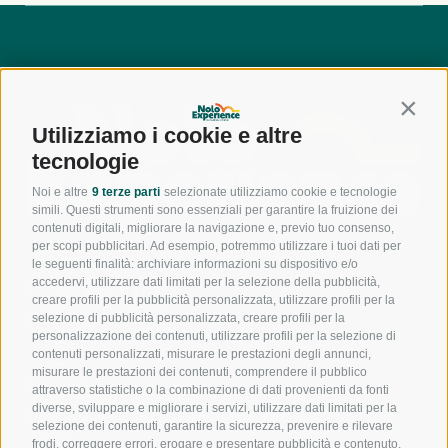
Contin
Utilizziamo i cookie e altre
tecnologie
Noi e altre
9 terze parti
selezionate utilizziamo cookie e tecnologie
simili. Questi strumenti sono essenziali per garantire la fruizione dei
contenuti digitali, migliorare la navigazione e, previo tuo consenso,
per scopi pubblicitari. Ad esempio, potremmo utilizzare i tuoi dati per
le seguenti finalità: archiviare informazioni su dispositivo e/o
accedervi, utilizzare dati limitati per la selezione della pubblicità,
800
creare profili per la pubblicità personalizzata, utilizzare profili per la
944
550
selezione di pubblicità personalizzata, creare profili per la
personalizzazione dei contenuti, utilizzare profili per la selezione di
contenuti personalizzati, misurare le prestazioni degli annunci,
misurare le prestazioni dei contenuti, comprendere il pubblico
391
attraverso statistiche o la combinazione di dati provenienti da fonti
1017
diverse, sviluppare e migliorare i servizi, utilizzare dati limitati per la
240
selezione dei contenuti, garantire la sicurezza, prevenire e rilevare
frodi, correggere errori, erogare e presentare pubblicità e contenuto,