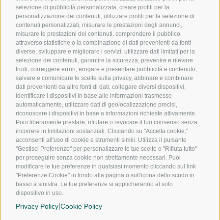
944
550
selezione di pubblicità personalizzata, creare profili per la
personalizzazione dei contenuti, utilizzare profili per la selezione di
contenuti personalizzati, misurare le prestazioni degli annunci,
misurare le prestazioni dei contenuti, comprendere il pubblico
391
attraverso statistiche o la combinazione di dati provenienti da fonti
1017
diverse, sviluppare e migliorare i servizi, utilizzare dati limitati per la
240
selezione dei contenuti, garantire la sicurezza, prevenire e rilevare
frodi, correggere errori, erogare e presentare pubblicità e contenuto,
salvare e comunicare le scelte sulla privacy, abbinare e combinare
dati provenienti da altre fonti di dati, collegare diversi dispositivi,
nfo@noloexperience.it
identificare i dispositivi in base alle informazioni trasmesse
automaticamente, utilizzare dati di geolocalizzazione precisi,
riconoscere i dispositivi in base a informazioni richieste attivamente.
Puoi liberamente prestare, rifiutare o revocare il tuo consenso senza
incorrere in limitazioni sostanziali. Cliccando su "Accetta cookie,"
acconsenti all'uso di cookie e strumenti simili. Utilizza il pulsante
"Gestisci Preferenze" per personalizzare le tue scelte o "Rifiuta tutto"
per proseguire senza cookie non strettamente necessari. Puoi
modificare le tue preferenze in qualsiasi momento cliccando sul link
NOLEGGIO A LUNGO TERMINE
NOLEGGIO MENSILE
"Preferenze Cookie" in fondo alla pagina o sull'icona dello scudo in
NOLEGGIO A BREVE TERMINE
basso a sinistra. Le tue preferenze si applicheranno al solo
dispositivo in uso.
CHI SIAMO
|
SEDI
Privacy Policy
Cookie Policy
FRANCHISING