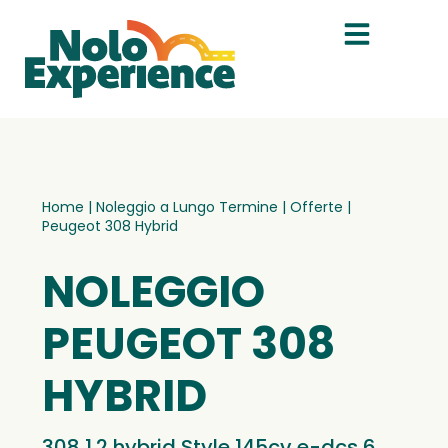
Home
|
Noleggio a Lungo Termine
|
Offerte
|
Peugeot 308 Hybrid
NOLEGGIO
PEUGEOT 308
HYBRID
308 1.2 hybrid Style 145cv e-dcs 6