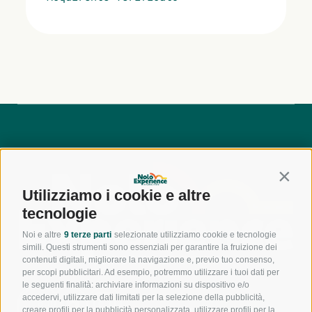
Contin
Utilizziamo i cookie e altre
tecnologie
Noi e altre
9 terze parti
selezionate utilizziamo cookie e tecnologie
simili. Questi strumenti sono essenziali per garantire la fruizione dei
contenuti digitali, migliorare la navigazione e, previo tuo consenso,
per scopi pubblicitari. Ad esempio, potremmo utilizzare i tuoi dati per
le seguenti finalità: archiviare informazioni su dispositivo e/o
accedervi, utilizzare dati limitati per la selezione della pubblicità,
800
creare profili per la pubblicità personalizzata, utilizzare profili per la