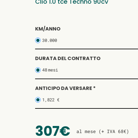
Clio 1.0 tce Techno 90cv
KM/ANNO
30.000
DURATA DEL CONTRATTO
48
mesi
ANTICIPO DA VERSARE *
1,822 €
307€
al mese (+ IVA 68€)