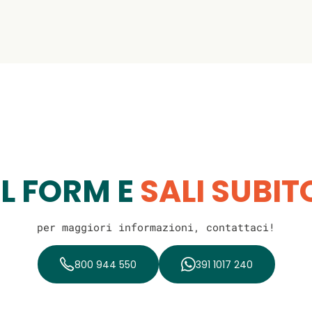
IL FORM E
SALI SUBI
per maggiori informazioni, contattaci!
800 944 550
391 1017 240