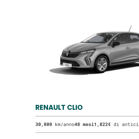
RENAULT CLIO
1,822€
di antic
30,000
km/anno
48 mesi