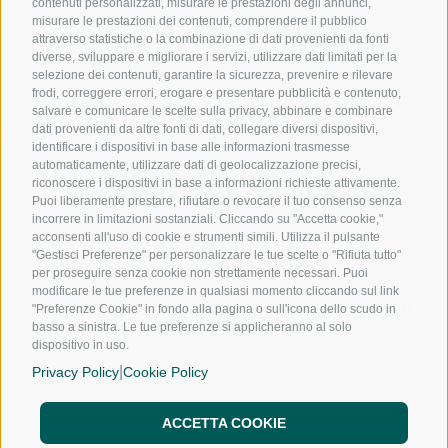
contenuti personalizzati, misurare le prestazioni degli annunci,
misurare le prestazioni dei contenuti, comprendere il pubblico
391
attraverso statistiche o la combinazione di dati provenienti da fonti
1017
diverse, sviluppare e migliorare i servizi, utilizzare dati limitati per la
240
selezione dei contenuti, garantire la sicurezza, prevenire e rilevare
frodi, correggere errori, erogare e presentare pubblicità e contenuto,
salvare e comunicare le scelte sulla privacy, abbinare e combinare
dati provenienti da altre fonti di dati, collegare diversi dispositivi,
nfo@noloexperience.it
identificare i dispositivi in base alle informazioni trasmesse
automaticamente, utilizzare dati di geolocalizzazione precisi,
riconoscere i dispositivi in base a informazioni richieste attivamente.
Puoi liberamente prestare, rifiutare o revocare il tuo consenso senza
incorrere in limitazioni sostanziali. Cliccando su "Accetta cookie,"
acconsenti all'uso di cookie e strumenti simili. Utilizza il pulsante
"Gestisci Preferenze" per personalizzare le tue scelte o "Rifiuta tutto"
per proseguire senza cookie non strettamente necessari. Puoi
modificare le tue preferenze in qualsiasi momento cliccando sul link
NOLEGGIO A LUNGO TERMINE
NOLEGGIO MENSILE
"Preferenze Cookie" in fondo alla pagina o sull'icona dello scudo in
NOLEGGIO A BREVE TERMINE
basso a sinistra. Le tue preferenze si applicheranno al solo
dispositivo in uso.
CHI SIAMO
|
SEDI
Privacy Policy
Cookie Policy
FRANCHISING
NOLO WAY
ACCETTA COOKIE
BLOG