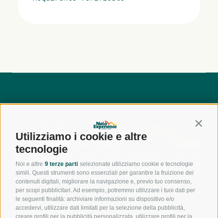
Contin
Utilizziamo i cookie e altre
tecnologie
Noi e altre
9 terze parti
selezionate utilizziamo cookie e tecnologie
simili. Questi strumenti sono essenziali per garantire la fruizione dei
contenuti digitali, migliorare la navigazione e, previo tuo consenso,
per scopi pubblicitari. Ad esempio, potremmo utilizzare i tuoi dati per
le seguenti finalità: archiviare informazioni su dispositivo e/o
accedervi, utilizzare dati limitati per la selezione della pubblicità,
800
creare profili per la pubblicità personalizzata, utilizzare profili per la