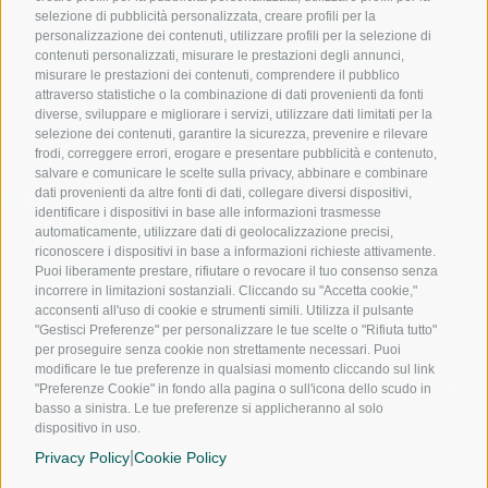
944
550
selezione di pubblicità personalizzata, creare profili per la
personalizzazione dei contenuti, utilizzare profili per la selezione di
contenuti personalizzati, misurare le prestazioni degli annunci,
misurare le prestazioni dei contenuti, comprendere il pubblico
391
attraverso statistiche o la combinazione di dati provenienti da fonti
1017
diverse, sviluppare e migliorare i servizi, utilizzare dati limitati per la
240
selezione dei contenuti, garantire la sicurezza, prevenire e rilevare
frodi, correggere errori, erogare e presentare pubblicità e contenuto,
salvare e comunicare le scelte sulla privacy, abbinare e combinare
dati provenienti da altre fonti di dati, collegare diversi dispositivi,
nfo@noloexperience.it
identificare i dispositivi in base alle informazioni trasmesse
automaticamente, utilizzare dati di geolocalizzazione precisi,
riconoscere i dispositivi in base a informazioni richieste attivamente.
Puoi liberamente prestare, rifiutare o revocare il tuo consenso senza
incorrere in limitazioni sostanziali. Cliccando su "Accetta cookie,"
acconsenti all'uso di cookie e strumenti simili. Utilizza il pulsante
"Gestisci Preferenze" per personalizzare le tue scelte o "Rifiuta tutto"
per proseguire senza cookie non strettamente necessari. Puoi
modificare le tue preferenze in qualsiasi momento cliccando sul link
NOLEGGIO A LUNGO TERMINE
NOLEGGIO MENSILE
"Preferenze Cookie" in fondo alla pagina o sull'icona dello scudo in
NOLEGGIO A BREVE TERMINE
basso a sinistra. Le tue preferenze si applicheranno al solo
dispositivo in uso.
CHI SIAMO
|
SEDI
Privacy Policy
Cookie Policy
FRANCHISING