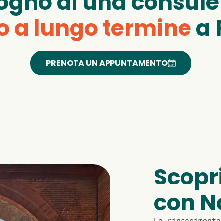
sogno di una consule
o a lungo termine
a 
PRENOTA UN APPUNTAMENTO
Scopri
con N
La rinasciment