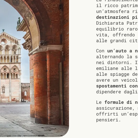
il ricco patrim
un’atmosfera r
destinazioni pi
Dichiarata Pat
equilibrio raro
vita, offrendo 
alle grandi cit
Con
un’auto a n
alternando la s
nei dintorni. I
emiliane alle l
alle spiagge de
avere un veico
spostamenti con
dipendere dagli
Le
formule di n
assicurazione, 
offrirti un’esp
pensieri.