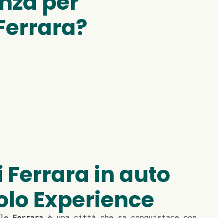
nza per
Ferrara?
 Ferrara in auto
olo Experience
ale
Ferrara
è una città che sa conquistare con