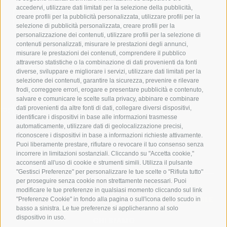
accedervi, utilizzare dati limitati per la selezione della pubblicità,
800
creare profili per la pubblicità personalizzata, utilizzare profili per la
944
550
selezione di pubblicità personalizzata, creare profili per la
personalizzazione dei contenuti, utilizzare profili per la selezione di
contenuti personalizzati, misurare le prestazioni degli annunci,
misurare le prestazioni dei contenuti, comprendere il pubblico
391
attraverso statistiche o la combinazione di dati provenienti da fonti
1017
diverse, sviluppare e migliorare i servizi, utilizzare dati limitati per la
240
selezione dei contenuti, garantire la sicurezza, prevenire e rilevare
frodi, correggere errori, erogare e presentare pubblicità e contenuto,
salvare e comunicare le scelte sulla privacy, abbinare e combinare
dati provenienti da altre fonti di dati, collegare diversi dispositivi,
nfo@noloexperience.it
identificare i dispositivi in base alle informazioni trasmesse
automaticamente, utilizzare dati di geolocalizzazione precisi,
riconoscere i dispositivi in base a informazioni richieste attivamente.
Puoi liberamente prestare, rifiutare o revocare il tuo consenso senza
incorrere in limitazioni sostanziali. Cliccando su "Accetta cookie,"
acconsenti all'uso di cookie e strumenti simili. Utilizza il pulsante
"Gestisci Preferenze" per personalizzare le tue scelte o "Rifiuta tutto"
per proseguire senza cookie non strettamente necessari. Puoi
modificare le tue preferenze in qualsiasi momento cliccando sul link
NOLEGGIO A LUNGO TERMINE
NOLEGGIO MENSILE
"Preferenze Cookie" in fondo alla pagina o sull'icona dello scudo in
NOLEGGIO A BREVE TERMINE
basso a sinistra. Le tue preferenze si applicheranno al solo
dispositivo in uso.
CHI SIAMO