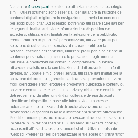
944
550
Noi e altre
9 terze parti
selezionate utilizziamo cookie e tecnologie
simili. Questi strumenti sono essenziali per garantire la fruizione dei
contenuti digitali, migliorare la navigazione e, previo tuo consenso,
per scopi pubblicitari. Ad esempio, potremmo utilizzare i tuoi dati per
391
le seguenti finalità: archiviare informazioni su dispositivo e/o
1017
240
accedervi, utilizzare dati limitati per la selezione della pubblicità,
creare profili per la pubblicità personalizzata, utilizzare profili per la
selezione di pubblicità personalizzata, creare profili per la
personalizzazione dei contenuti, utilizzare profili per la selezione di
nfo@noloexperience.it
contenuti personalizzati, misurare le prestazioni degli annunci,
misurare le prestazioni dei contenuti, comprendere il pubblico
attraverso statistiche o la combinazione di dati provenienti da fonti
diverse, sviluppare e migliorare i servizi, utilizzare dati limitati per la
selezione dei contenuti, garantire la sicurezza, prevenire e rilevare
frodi, correggere errori, erogare e presentare pubblicità e contenuto,
salvare e comunicare le scelte sulla privacy, abbinare e combinare
dati provenienti da altre fonti di dati, collegare diversi dispositivi,
identificare i dispositivi in base alle informazioni trasmesse
automaticamente, utilizzare dati di geolocalizzazione precisi,
NOLEGGIO A LUNGO TERMINE
NOLEGGIO MENSILE
riconoscere i dispositivi in base a informazioni richieste attivamente.
NOLEGGIO A BREVE TERMINE
Puoi liberamente prestare, rifiutare o revocare il tuo consenso senza
CHI SIAMO
incorrere in limitazioni sostanziali. Cliccando su "Accetta cookie,"
acconsenti all'uso di cookie e strumenti simili. Utilizza il pulsante
SEDI
"Gestisci Preferenze" per personalizzare le tue scelte o "Rifiuta tutto"
FRANCHISING