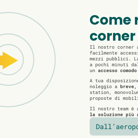
Come r
corner
Il nostro corner 
facilmente access
mezzi pubblici. L
a pochi minuti da
un
accesso comodo
A tua disposizion
noleggio a
breve,
station, monovolu
proposte di mobil
Il nostro team è
la soluzione più 
Dall’aerop