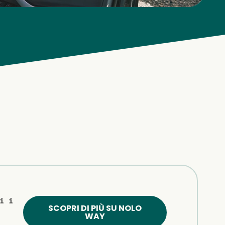
i i
SCOPRI DI PIÙ SU NOLO
WAY