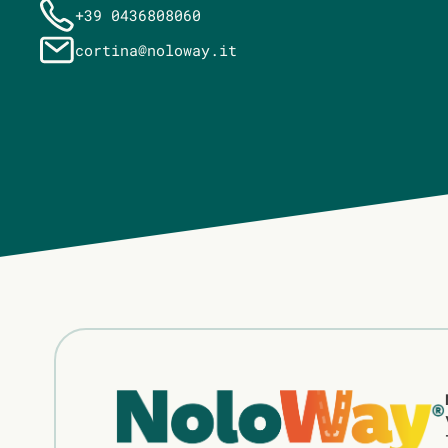
+39 0436808060
cortina@noloway.it