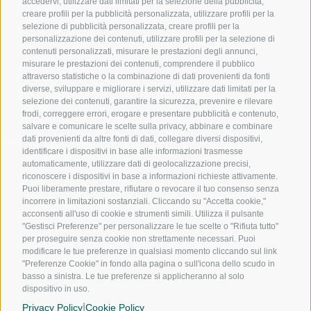
accedervi, utilizzare dati limitati per la selezione della pubblicità,
800
creare profili per la pubblicità personalizzata, utilizzare profili per la
944
550
selezione di pubblicità personalizzata, creare profili per la
personalizzazione dei contenuti, utilizzare profili per la selezione di
contenuti personalizzati, misurare le prestazioni degli annunci,
misurare le prestazioni dei contenuti, comprendere il pubblico
391
attraverso statistiche o la combinazione di dati provenienti da fonti
1017
diverse, sviluppare e migliorare i servizi, utilizzare dati limitati per la
240
selezione dei contenuti, garantire la sicurezza, prevenire e rilevare
frodi, correggere errori, erogare e presentare pubblicità e contenuto,
salvare e comunicare le scelte sulla privacy, abbinare e combinare
dati provenienti da altre fonti di dati, collegare diversi dispositivi,
nfo@noloexperience.it
identificare i dispositivi in base alle informazioni trasmesse
automaticamente, utilizzare dati di geolocalizzazione precisi,
riconoscere i dispositivi in base a informazioni richieste attivamente.
Puoi liberamente prestare, rifiutare o revocare il tuo consenso senza
incorrere in limitazioni sostanziali. Cliccando su "Accetta cookie,"
acconsenti all'uso di cookie e strumenti simili. Utilizza il pulsante
"Gestisci Preferenze" per personalizzare le tue scelte o "Rifiuta tutto"
per proseguire senza cookie non strettamente necessari. Puoi
modificare le tue preferenze in qualsiasi momento cliccando sul link
NOLEGGIO A LUNGO TERMINE
NOLEGGIO MENSILE
"Preferenze Cookie" in fondo alla pagina o sull'icona dello scudo in
NOLEGGIO A BREVE TERMINE
basso a sinistra. Le tue preferenze si applicheranno al solo
dispositivo in uso.
CHI SIAMO
|
SEDI
Privacy Policy
Cookie Policy