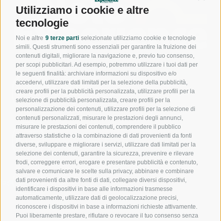
Utilizziamo i cookie e altre
tecnologie
Noi e altre
9 terze parti
selezionate utilizziamo cookie e tecnologie
simili. Questi strumenti sono essenziali per garantire la fruizione dei
contenuti digitali, migliorare la navigazione e, previo tuo consenso,
per scopi pubblicitari. Ad esempio, potremmo utilizzare i tuoi dati per
le seguenti finalità: archiviare informazioni su dispositivo e/o
accedervi, utilizzare dati limitati per la selezione della pubblicità,
800
creare profili per la pubblicità personalizzata, utilizzare profili per la
944
550
selezione di pubblicità personalizzata, creare profili per la
personalizzazione dei contenuti, utilizzare profili per la selezione di
contenuti personalizzati, misurare le prestazioni degli annunci,
misurare le prestazioni dei contenuti, comprendere il pubblico
391
attraverso statistiche o la combinazione di dati provenienti da fonti
1017
diverse, sviluppare e migliorare i servizi, utilizzare dati limitati per la
240
selezione dei contenuti, garantire la sicurezza, prevenire e rilevare
frodi, correggere errori, erogare e presentare pubblicità e contenuto,
salvare e comunicare le scelte sulla privacy, abbinare e combinare
dati provenienti da altre fonti di dati, collegare diversi dispositivi,
nfo@noloexperience.it
identificare i dispositivi in base alle informazioni trasmesse
automaticamente, utilizzare dati di geolocalizzazione precisi,
riconoscere i dispositivi in base a informazioni richieste attivamente.
Puoi liberamente prestare, rifiutare o revocare il tuo consenso senza