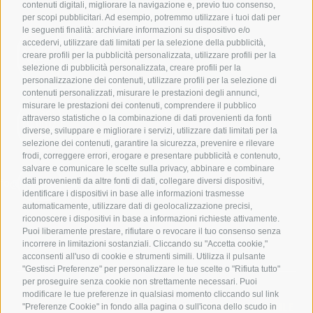
contenuti digitali, migliorare la navigazione e, previo tuo consenso,
per scopi pubblicitari. Ad esempio, potremmo utilizzare i tuoi dati per
le seguenti finalità: archiviare informazioni su dispositivo e/o
accedervi, utilizzare dati limitati per la selezione della pubblicità,
800
creare profili per la pubblicità personalizzata, utilizzare profili per la
944
550
selezione di pubblicità personalizzata, creare profili per la
personalizzazione dei contenuti, utilizzare profili per la selezione di
contenuti personalizzati, misurare le prestazioni degli annunci,
misurare le prestazioni dei contenuti, comprendere il pubblico
391
attraverso statistiche o la combinazione di dati provenienti da fonti
1017
diverse, sviluppare e migliorare i servizi, utilizzare dati limitati per la
240
selezione dei contenuti, garantire la sicurezza, prevenire e rilevare
frodi, correggere errori, erogare e presentare pubblicità e contenuto,
salvare e comunicare le scelte sulla privacy, abbinare e combinare
dati provenienti da altre fonti di dati, collegare diversi dispositivi,
nfo@noloexperience.it
identificare i dispositivi in base alle informazioni trasmesse
automaticamente, utilizzare dati di geolocalizzazione precisi,
riconoscere i dispositivi in base a informazioni richieste attivamente.
Puoi liberamente prestare, rifiutare o revocare il tuo consenso senza
incorrere in limitazioni sostanziali. Cliccando su "Accetta cookie,"
acconsenti all'uso di cookie e strumenti simili. Utilizza il pulsante
"Gestisci Preferenze" per personalizzare le tue scelte o "Rifiuta tutto"
per proseguire senza cookie non strettamente necessari. Puoi
modificare le tue preferenze in qualsiasi momento cliccando sul link
NOLEGGIO A LUNGO TERMINE
NOLEGGIO MENSILE
"Preferenze Cookie" in fondo alla pagina o sull'icona dello scudo in